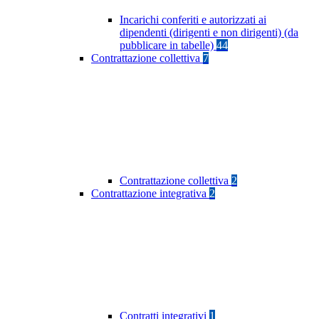
Incarichi conferiti e autorizzati ai
dipendenti (dirigenti e non dirigenti) (da
pubblicare in tabelle)
44
Contrattazione collettiva
7
Contrattazione collettiva
2
Contrattazione integrativa
2
Contratti integrativi
1