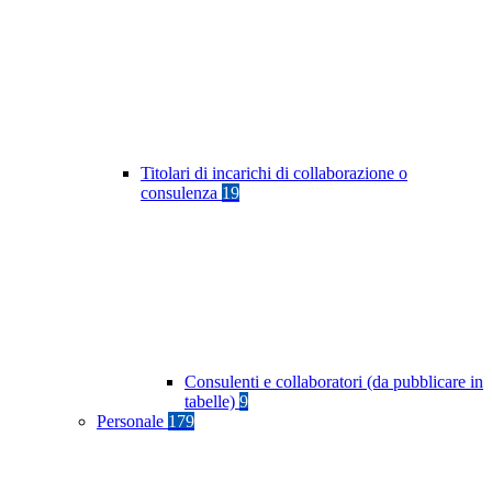
Titolari di incarichi di collaborazione o
consulenza
19
Consulenti e collaboratori (da pubblicare in
tabelle)
9
Personale
179