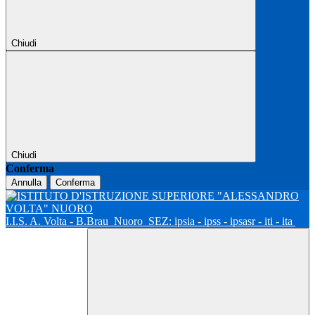
Chiudi
Chiudi
Conferma
Annulla
Conferma
I.I.S. A. Volta - B.Brau
Nuoro
SEZ: ipsia - ipss - ipsasr - iti - ita