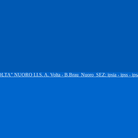
I.I.S. A. Volta - B.Brau
Nuoro
SEZ: ipsia - ipss - ipsa