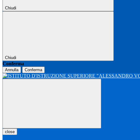
Chiudi
Chiudi
Conferma
Annulla
Conferma
close