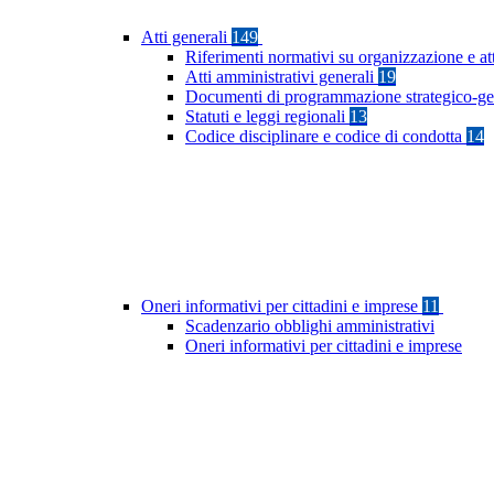
Atti generali
149
Riferimenti normativi su organizzazione e at
Atti amministrativi generali
19
Documenti di programmazione strategico-ge
Statuti e leggi regionali
13
Codice disciplinare e codice di condotta
14
Oneri informativi per cittadini e imprese
11
Scadenzario obblighi amministrativi
Oneri informativi per cittadini e imprese