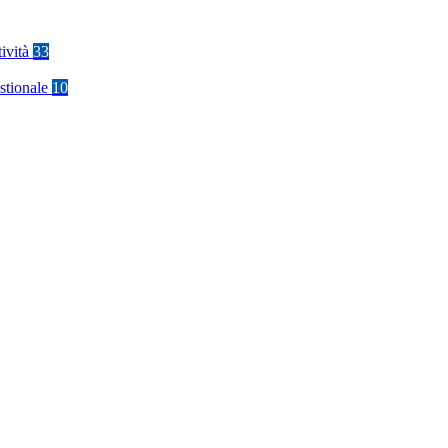
tività
33
stionale
10