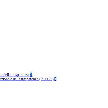
 e della trasparenza
2
rruzione e della trasparenza (PTPCT)
1