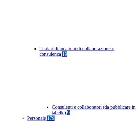
Titolari di incarichi di collaborazione o
consulenza
19
Consulenti e collaboratori (da pubblicare in
tabelle)
9
Personale
179