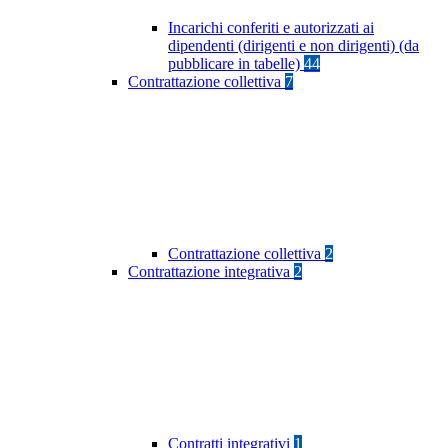
Incarichi conferiti e autorizzati ai
dipendenti (dirigenti e non dirigenti) (da
pubblicare in tabelle)
44
Contrattazione collettiva
7
Contrattazione collettiva
2
Contrattazione integrativa
2
Contratti integrativi
1