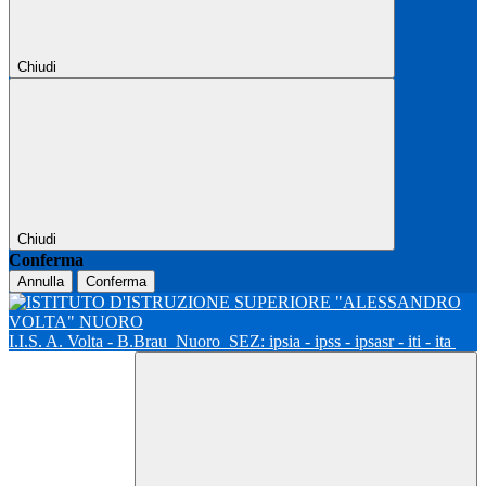
Chiudi
Chiudi
Conferma
Annulla
Conferma
I.I.S. A. Volta - B.Brau
Nuoro
SEZ: ipsia - ipss - ipsasr - iti - ita