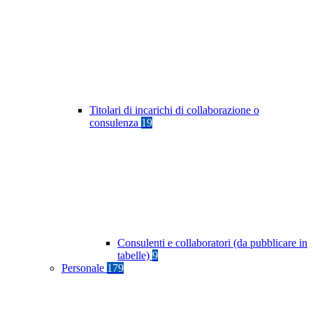
Titolari di incarichi di collaborazione o
consulenza
19
Consulenti e collaboratori (da pubblicare in
tabelle)
9
Personale
179