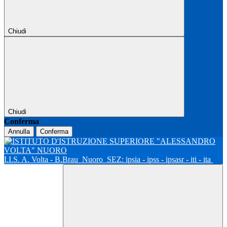
Chiudi
Chiudi
Conferma
Annulla
Conferma
I.I.S. A. Volta - B.Brau
Nuoro
SEZ: ipsia - ipss - ipsasr - iti - ita