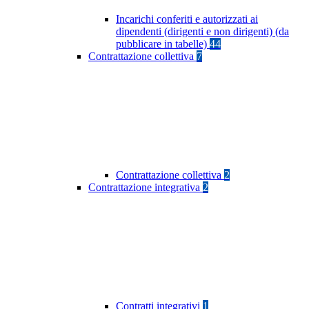
Incarichi conferiti e autorizzati ai
dipendenti (dirigenti e non dirigenti) (da
pubblicare in tabelle)
44
Contrattazione collettiva
7
Contrattazione collettiva
2
Contrattazione integrativa
2
Contratti integrativi
1