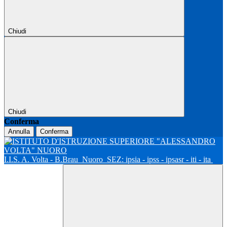
Chiudi
Chiudi
Conferma
Annulla
Conferma
I.I.S. A. Volta - B.Brau
Nuoro
SEZ: ipsia - ipss - ipsasr - iti - ita