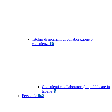
Titolari di incarichi di collaborazione o
consulenza
19
Consulenti e collaboratori (da pubblicare in
tabelle)
9
Personale
179