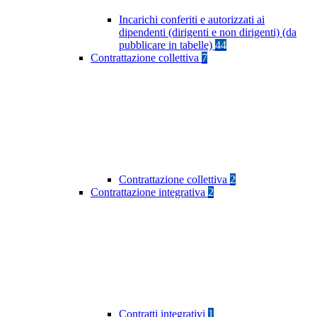
Incarichi conferiti e autorizzati ai
dipendenti (dirigenti e non dirigenti) (da
pubblicare in tabelle)
44
Contrattazione collettiva
7
Contrattazione collettiva
2
Contrattazione integrativa
2
Contratti integrativi
1