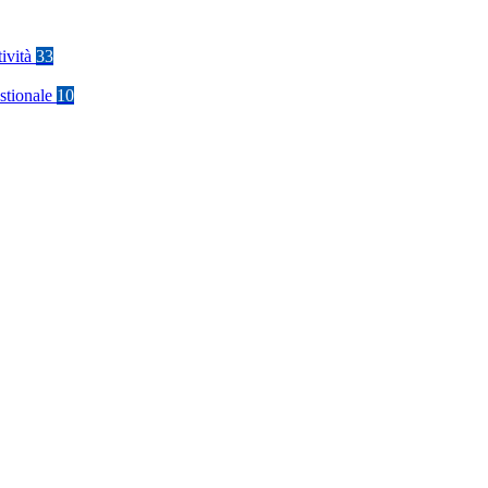
tività
33
stionale
10