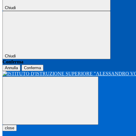
Chiudi
Chiudi
Conferma
Annulla
Conferma
close