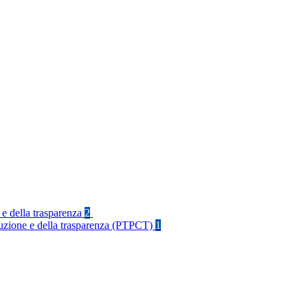
 e della trasparenza
2
rruzione e della trasparenza (PTPCT)
1