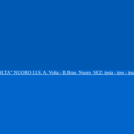
I.I.S. A. Volta - B.Brau
Nuoro
SEZ: ipsia - ipss - ipsa