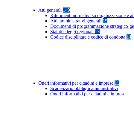
Atti generali
149
Riferimenti normativi su organizzazione e at
Atti amministrativi generali
19
Documenti di programmazione strategico-ge
Statuti e leggi regionali
13
Codice disciplinare e codice di condotta
14
Oneri informativi per cittadini e imprese
11
Scadenzario obblighi amministrativi
Oneri informativi per cittadini e imprese