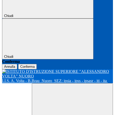
Chiudi
Chiudi
Conferma
Annulla
Conferma
I.I.S. A. Volta - B.Brau
Nuoro
SEZ: ipsia - ipss - ipsasr - iti - ita