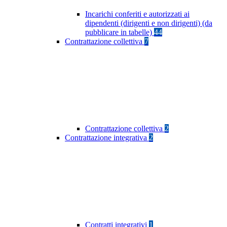
Incarichi conferiti e autorizzati ai
dipendenti (dirigenti e non dirigenti) (da
pubblicare in tabelle)
44
Contrattazione collettiva
7
Contrattazione collettiva
2
Contrattazione integrativa
2
Contratti integrativi
1