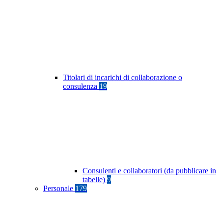
Titolari di incarichi di collaborazione o
consulenza
19
Consulenti e collaboratori (da pubblicare in
tabelle)
9
Personale
179