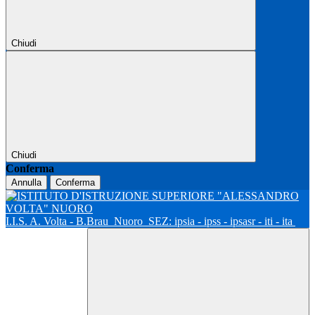
Chiudi
Chiudi
Conferma
Annulla
Conferma
I.I.S. A. Volta - B.Brau
Nuoro
SEZ: ipsia - ipss - ipsasr - iti - ita