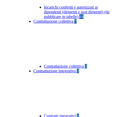
Incarichi conferiti e autorizzati ai
dipendenti (dirigenti e non dirigenti) (da
pubblicare in tabelle)
44
Contrattazione collettiva
7
Contrattazione collettiva
2
Contrattazione integrativa
2
Contratti integrativi
1