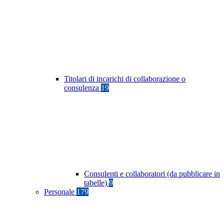
Titolari di incarichi di collaborazione o
consulenza
19
Consulenti e collaboratori (da pubblicare in
tabelle)
9
Personale
179