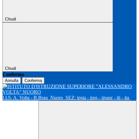
Chiudi
Chiudi
Conferma
Annulla
Conferma
I.I.S. A. Volta - B.Brau
Nuoro
SEZ: ipsia - ipss - ipsasr - iti - ita