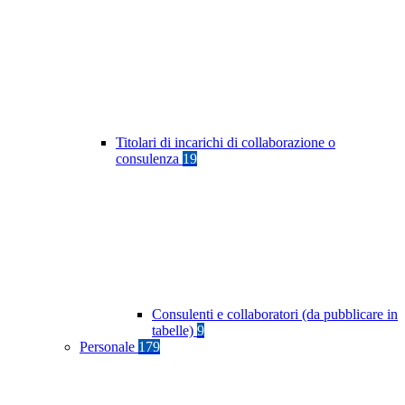
Titolari di incarichi di collaborazione o
consulenza
19
Consulenti e collaboratori (da pubblicare in
tabelle)
9
Personale
179