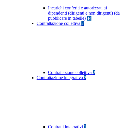
Incarichi conferiti e autorizzati ai
dipendenti (dirigenti e non dirigenti) (da
pubblicare in tabelle)
44
Contrattazione collettiva
7
Contrattazione collettiva
2
Contrattazione integrativa
2
Contratti integrativi
1