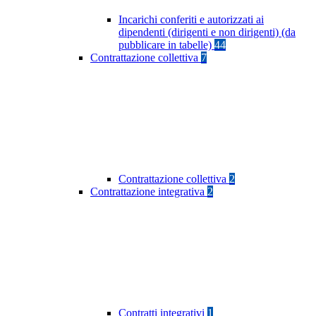
Incarichi conferiti e autorizzati ai
dipendenti (dirigenti e non dirigenti) (da
pubblicare in tabelle)
44
Contrattazione collettiva
7
Contrattazione collettiva
2
Contrattazione integrativa
2
Contratti integrativi
1