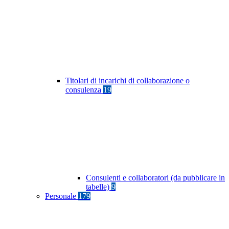
Titolari di incarichi di collaborazione o
consulenza
19
Consulenti e collaboratori (da pubblicare in
tabelle)
9
Personale
179