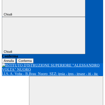
Chiudi
Chiudi
Conferma
Annulla
Conferma
I.I.S. A. Volta - B.Brau
Nuoro
SEZ: ipsia - ipss - ipsasr - iti - ita