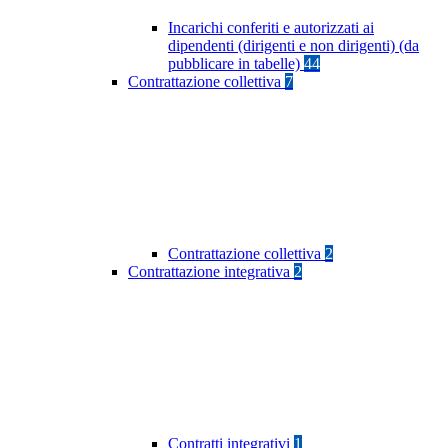
Incarichi conferiti e autorizzati ai
dipendenti (dirigenti e non dirigenti) (da
pubblicare in tabelle)
44
Contrattazione collettiva
7
Contrattazione collettiva
2
Contrattazione integrativa
2
Contratti integrativi
1