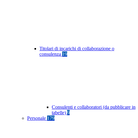
Titolari di incarichi di collaborazione o
consulenza
19
Consulenti e collaboratori (da pubblicare in
tabelle)
9
Personale
179