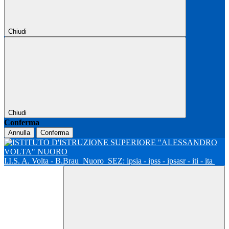
Chiudi
Chiudi
Conferma
Annulla
Conferma
I.I.S. A. Volta - B.Brau
Nuoro
SEZ: ipsia - ipss - ipsasr - iti - ita