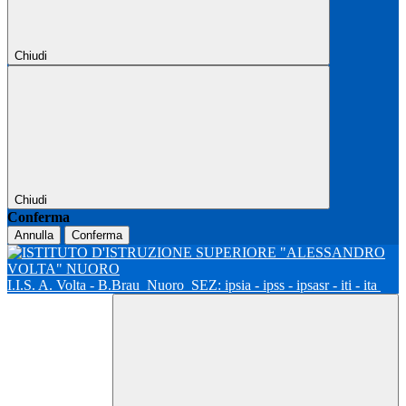
Chiudi
Chiudi
Conferma
Annulla
Conferma
I.I.S. A. Volta - B.Brau
Nuoro
SEZ: ipsia - ipss - ipsasr - iti - ita