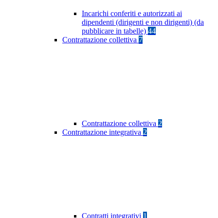
Incarichi conferiti e autorizzati ai
dipendenti (dirigenti e non dirigenti) (da
pubblicare in tabelle)
44
Contrattazione collettiva
7
Contrattazione collettiva
2
Contrattazione integrativa
2
Contratti integrativi
1