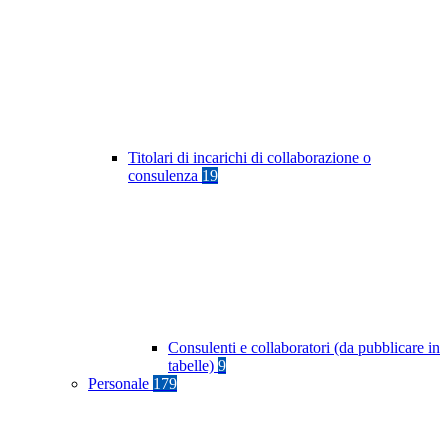
Titolari di incarichi di collaborazione o
consulenza
19
Consulenti e collaboratori (da pubblicare in
tabelle)
9
Personale
179