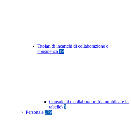
Titolari di incarichi di collaborazione o
consulenza
19
Consulenti e collaboratori (da pubblicare in
tabelle)
9
Personale
179