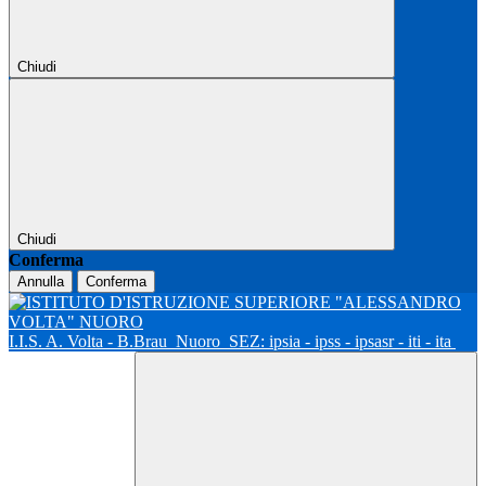
Chiudi
Chiudi
Conferma
Annulla
Conferma
I.I.S. A. Volta - B.Brau
Nuoro
SEZ: ipsia - ipss - ipsasr - iti - ita