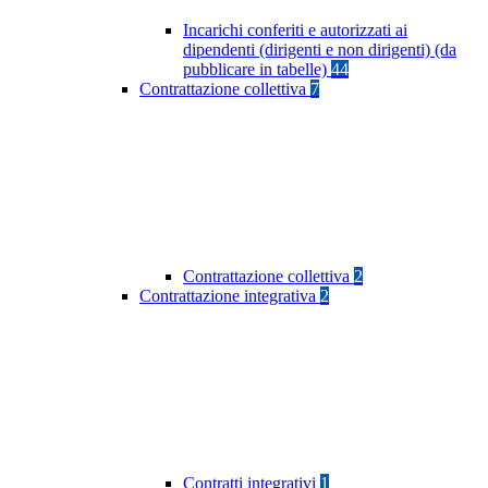
Incarichi conferiti e autorizzati ai
dipendenti (dirigenti e non dirigenti) (da
pubblicare in tabelle)
44
Contrattazione collettiva
7
Contrattazione collettiva
2
Contrattazione integrativa
2
Contratti integrativi
1