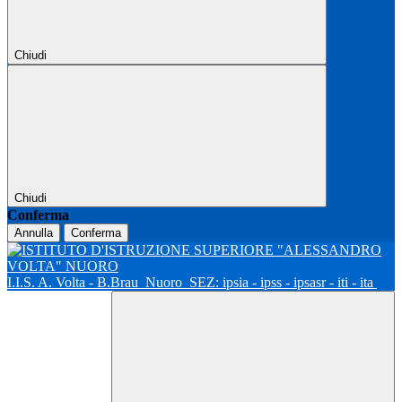
Chiudi
Chiudi
Conferma
Annulla
Conferma
I.I.S. A. Volta - B.Brau
Nuoro
SEZ: ipsia - ipss - ipsasr - iti - ita