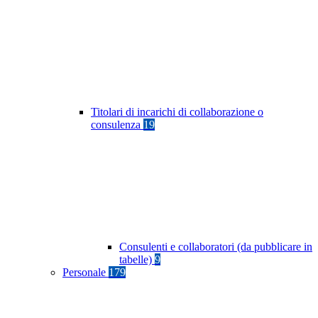
Titolari di incarichi di collaborazione o
consulenza
19
Consulenti e collaboratori (da pubblicare in
tabelle)
9
Personale
179