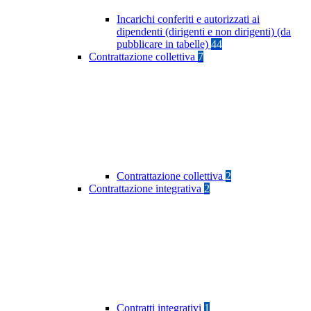
Incarichi conferiti e autorizzati ai
dipendenti (dirigenti e non dirigenti) (da
pubblicare in tabelle)
44
Contrattazione collettiva
7
Contrattazione collettiva
2
Contrattazione integrativa
2
Contratti integrativi
1