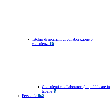
Titolari di incarichi di collaborazione o
consulenza
19
Consulenti e collaboratori (da pubblicare in
tabelle)
9
Personale
179