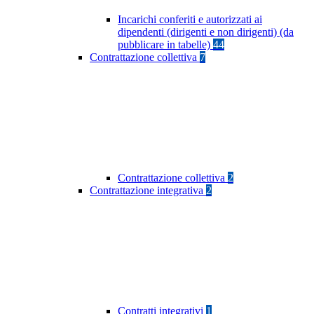
Incarichi conferiti e autorizzati ai
dipendenti (dirigenti e non dirigenti) (da
pubblicare in tabelle)
44
Contrattazione collettiva
7
Contrattazione collettiva
2
Contrattazione integrativa
2
Contratti integrativi
1