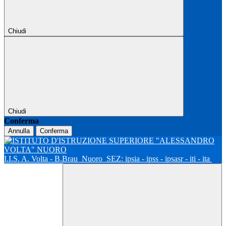
Chiudi
Chiudi
Conferma
Annulla
Conferma
I.I.S. A. Volta - B.Brau
Nuoro
SEZ: ipsia - ipss - ipsasr - iti - ita