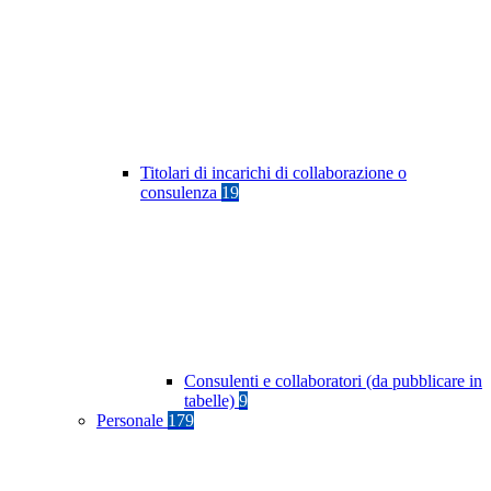
Titolari di incarichi di collaborazione o
consulenza
19
Consulenti e collaboratori (da pubblicare in
tabelle)
9
Personale
179