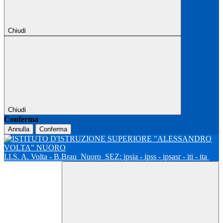
Chiudi
Chiudi
Conferma
Annulla
Conferma
I.I.S. A. Volta - B.Brau
Nuoro
SEZ: ipsia - ipss - ipsasr - iti - ita