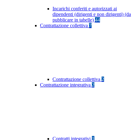
Incarichi conferiti e autorizzati ai
dipendenti (dirigenti e non dirigenti) (da
pubblicare in tabelle)
44
Contrattazione collettiva
7
Contrattazione collettiva
2
Contrattazione integrativa
2
Contratti integrativi
1