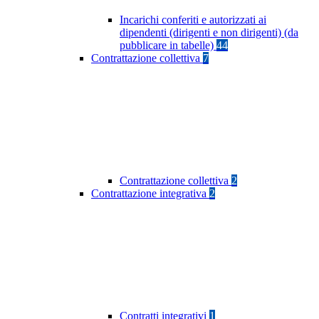
Incarichi conferiti e autorizzati ai
dipendenti (dirigenti e non dirigenti) (da
pubblicare in tabelle)
44
Contrattazione collettiva
7
Contrattazione collettiva
2
Contrattazione integrativa
2
Contratti integrativi
1