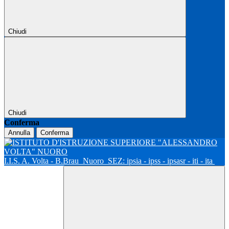
Chiudi
Chiudi
Conferma
Annulla
Conferma
I.I.S. A. Volta - B.Brau
Nuoro
SEZ: ipsia - ipss - ipsasr - iti - ita