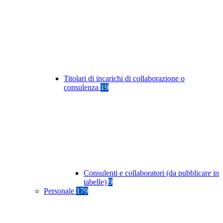
Titolari di incarichi di collaborazione o
consulenza
19
Consulenti e collaboratori (da pubblicare in
tabelle)
9
Personale
179