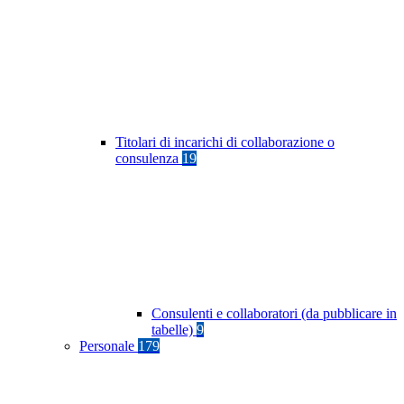
Titolari di incarichi di collaborazione o
consulenza
19
Consulenti e collaboratori (da pubblicare in
tabelle)
9
Personale
179