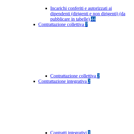
Incarichi conferiti e autorizzati ai
dipendenti (dirigenti e non dirigenti) (da
pubblicare in tabelle)
44
Contrattazione collettiva
7
Contrattazione collettiva
2
Contrattazione integrativa
2
Contratti integrativi
1