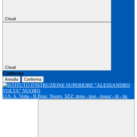
Chiudi
Chiudi
Conferma
Annulla
Conferma
I.I.S. A. Volta - B.Brau
Nuoro
SEZ: ipsia - ipss - ipsasr - iti - ita