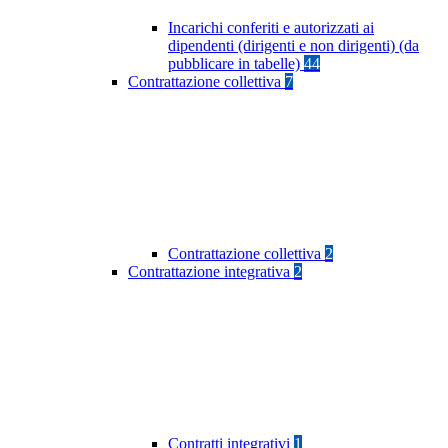
Incarichi conferiti e autorizzati ai
dipendenti (dirigenti e non dirigenti) (da
pubblicare in tabelle)
44
Contrattazione collettiva
7
Contrattazione collettiva
2
Contrattazione integrativa
2
Contratti integrativi
1