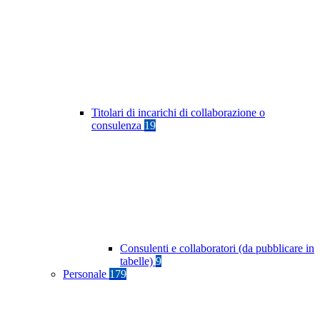
Titolari di incarichi di collaborazione o
consulenza
19
Consulenti e collaboratori (da pubblicare in
tabelle)
9
Personale
179