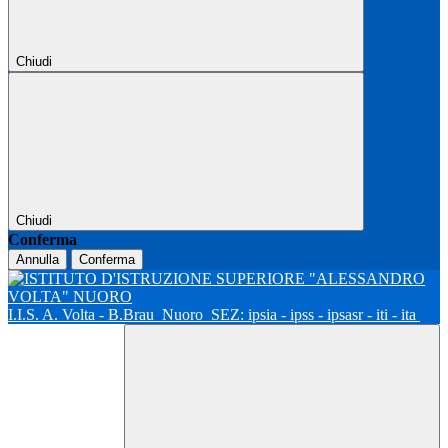
Chiudi
Chiudi
Conferma
Annulla
Conferma
I.I.S. A. Volta - B.Brau
Nuoro
SEZ: ipsia - ipss - ipsasr - iti - ita