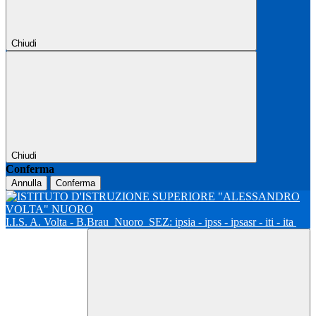
Chiudi
Chiudi
Conferma
Annulla
Conferma
I.I.S. A. Volta - B.Brau
Nuoro
SEZ: ipsia - ipss - ipsasr - iti - ita