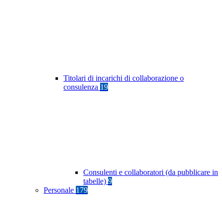
Titolari di incarichi di collaborazione o
consulenza
19
Consulenti e collaboratori (da pubblicare in
tabelle)
9
Personale
179