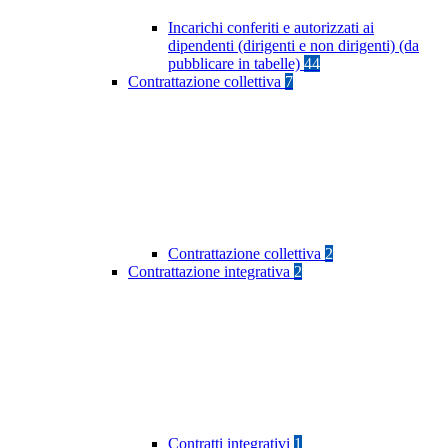
Incarichi conferiti e autorizzati ai
dipendenti (dirigenti e non dirigenti) (da
pubblicare in tabelle)
44
Contrattazione collettiva
7
Contrattazione collettiva
2
Contrattazione integrativa
2
Contratti integrativi
1