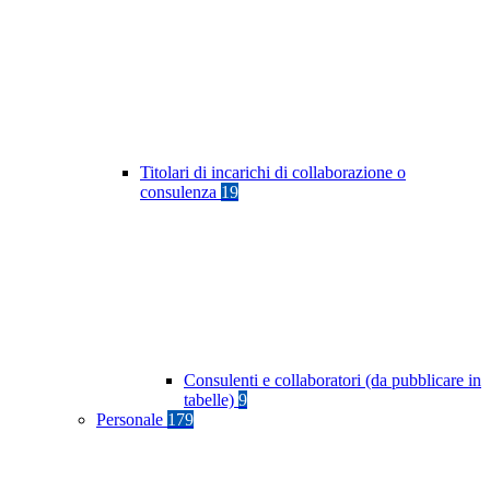
Titolari di incarichi di collaborazione o
consulenza
19
Consulenti e collaboratori (da pubblicare in
tabelle)
9
Personale
179