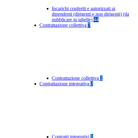
Incarichi conferiti e autorizzati ai
dipendenti (dirigenti e non dirigenti) (da
pubblicare in tabelle)
44
Contrattazione collettiva
7
Contrattazione collettiva
2
Contrattazione integrativa
2
Contratti integrativi
1