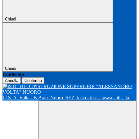
Chiudi
Chiudi
Conferma
Annulla
Conferma
I.I.S. A. Volta - B.Brau
Nuoro
SEZ: ipsia - ipss - ipsasr - iti - ita