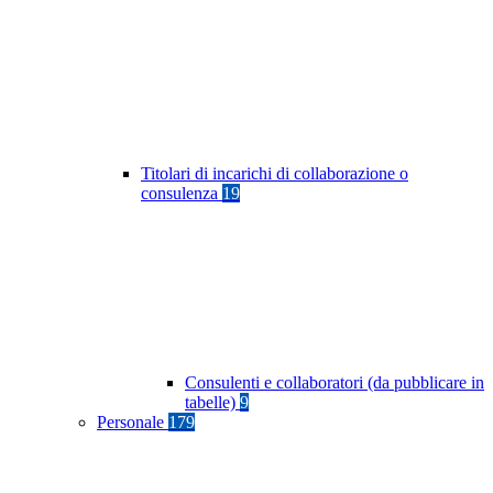
Titolari di incarichi di collaborazione o
consulenza
19
Consulenti e collaboratori (da pubblicare in
tabelle)
9
Personale
179