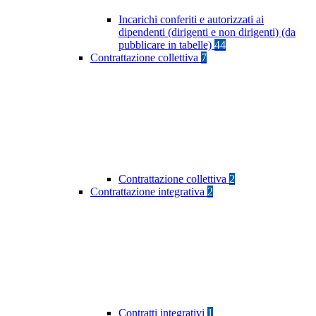
Incarichi conferiti e autorizzati ai
dipendenti (dirigenti e non dirigenti) (da
pubblicare in tabelle)
44
Contrattazione collettiva
7
Contrattazione collettiva
2
Contrattazione integrativa
2
Contratti integrativi
1