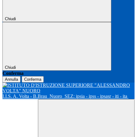
Chiudi
Chiudi
Conferma
Annulla
Conferma
I.I.S. A. Volta - B.Brau
Nuoro
SEZ: ipsia - ipss - ipsasr - iti - ita