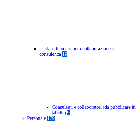
Titolari di incarichi di collaborazione o
consulenza
19
Consulenti e collaboratori (da pubblicare in
tabelle)
9
Personale
179