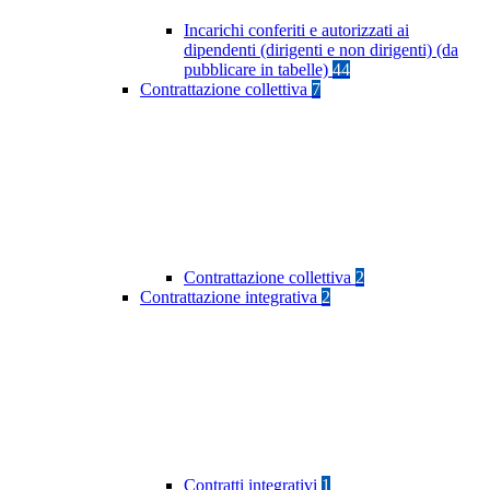
Incarichi conferiti e autorizzati ai
dipendenti (dirigenti e non dirigenti) (da
pubblicare in tabelle)
44
Contrattazione collettiva
7
Contrattazione collettiva
2
Contrattazione integrativa
2
Contratti integrativi
1