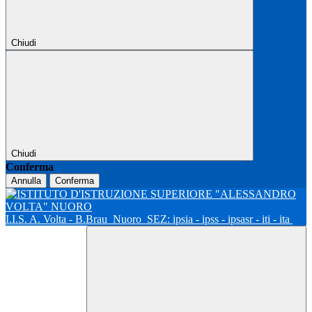
Chiudi
Chiudi
Conferma
Annulla
Conferma
I.I.S. A. Volta - B.Brau
Nuoro
SEZ: ipsia - ipss - ipsasr - iti - ita