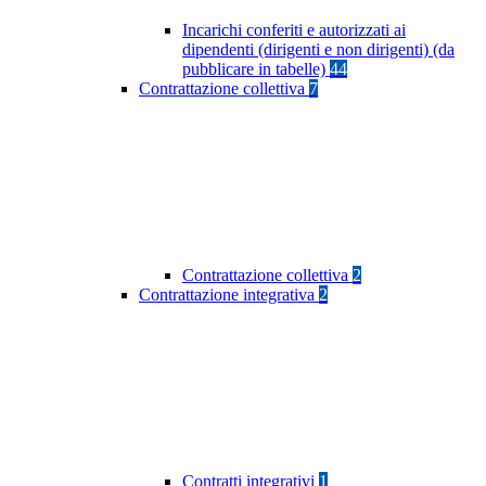
Incarichi conferiti e autorizzati ai
dipendenti (dirigenti e non dirigenti) (da
pubblicare in tabelle)
44
Contrattazione collettiva
7
Contrattazione collettiva
2
Contrattazione integrativa
2
Contratti integrativi
1