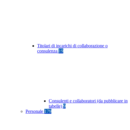
Titolari di incarichi di collaborazione o
consulenza
19
Consulenti e collaboratori (da pubblicare in
tabelle)
9
Personale
179