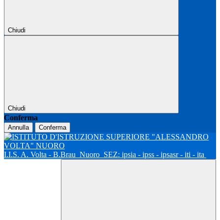
Chiudi
Chiudi
Conferma
Annulla
Conferma
I.I.S. A. Volta - B.Brau
Nuoro
SEZ: ipsia - ipss - ipsasr - iti - ita