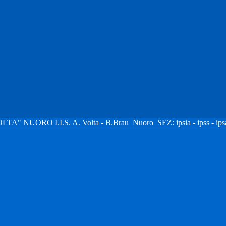
I.I.S. A. Volta - B.Brau
Nuoro
SEZ: ipsia - ipss - ipsa