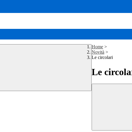
Home
>
Novità
>
Le circolari
Le circola