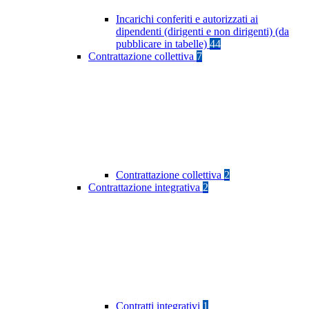
Incarichi conferiti e autorizzati ai
dipendenti (dirigenti e non dirigenti) (da
pubblicare in tabelle)
44
Contrattazione collettiva
7
Contrattazione collettiva
2
Contrattazione integrativa
2
Contratti integrativi
1