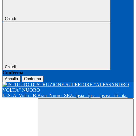
Chiudi
Chiudi
Conferma
Annulla
Conferma
I.I.S. A. Volta - B.Brau
Nuoro
SEZ: ipsia - ipss - ipsasr - iti - ita