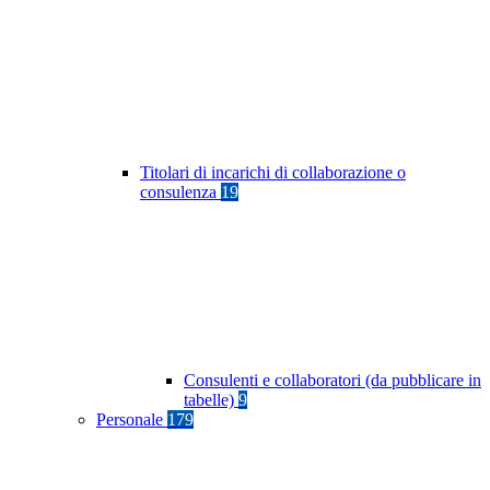
Titolari di incarichi di collaborazione o
consulenza
19
Consulenti e collaboratori (da pubblicare in
tabelle)
9
Personale
179