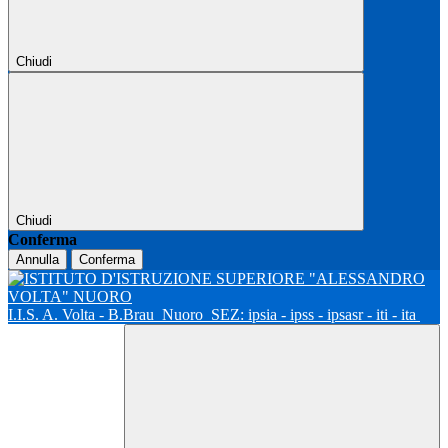
Chiudi
Chiudi
Conferma
Annulla
Conferma
I.I.S. A. Volta - B.Brau
Nuoro
SEZ: ipsia - ipss - ipsasr - iti - ita