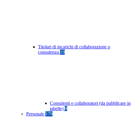
Titolari di incarichi di collaborazione o
consulenza
19
Consulenti e collaboratori (da pubblicare in
tabelle)
9
Personale
179