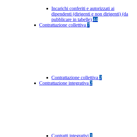
Incarichi conferiti e autorizzati ai
dipendenti (dirigenti e non dirigenti) (da
pubblicare in tabelle)
44
Contrattazione collettiva
7
Contrattazione collettiva
2
Contrattazione integrativa
2
Contratti integrativi
1