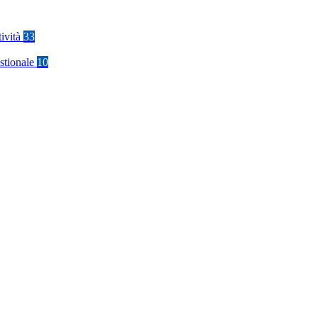
tività
33
stionale
10