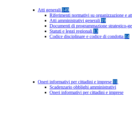
Atti generali
149
Riferimenti normativi su organizzazione e at
Atti amministrativi generali
19
Documenti di programmazione strategico-ge
Statuti e leggi regionali
13
Codice disciplinare e codice di condotta
14
Oneri informativi per cittadini e imprese
11
Scadenzario obblighi amministrativi
Oneri informativi per cittadini e imprese