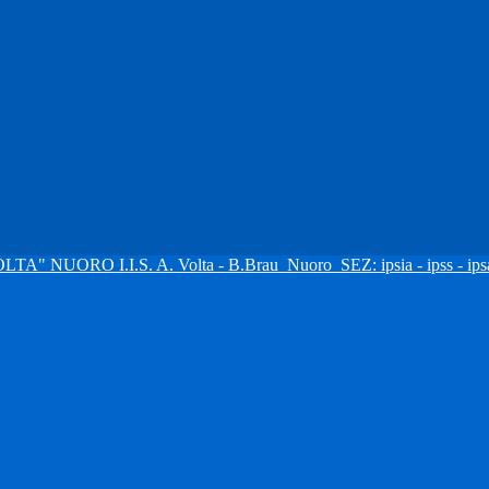
I.I.S. A. Volta - B.Brau
Nuoro
SEZ: ipsia - ipss - ipsa