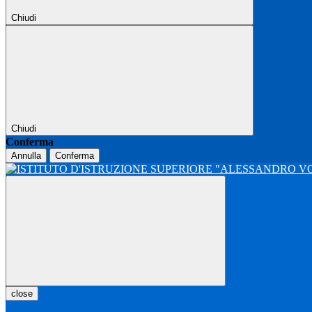
Chiudi
Chiudi
Conferma
Annulla
Conferma
close