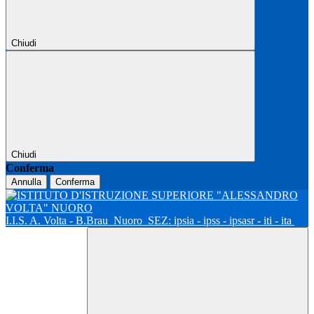
Chiudi
Chiudi
Conferma
Annulla
Conferma
I.I.S. A. Volta - B.Brau
Nuoro
SEZ: ipsia - ipss - ipsasr - iti - ita