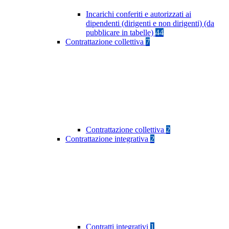
Incarichi conferiti e autorizzati ai
dipendenti (dirigenti e non dirigenti) (da
pubblicare in tabelle)
44
Contrattazione collettiva
7
Contrattazione collettiva
2
Contrattazione integrativa
2
Contratti integrativi
1