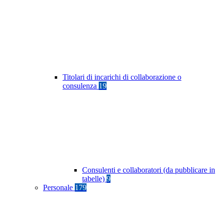
Titolari di incarichi di collaborazione o
consulenza
19
Consulenti e collaboratori (da pubblicare in
tabelle)
9
Personale
179