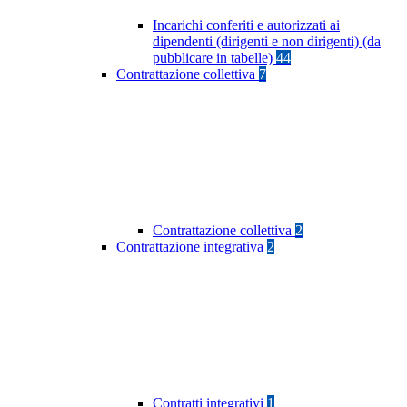
Incarichi conferiti e autorizzati ai
dipendenti (dirigenti e non dirigenti) (da
pubblicare in tabelle)
44
Contrattazione collettiva
7
Contrattazione collettiva
2
Contrattazione integrativa
2
Contratti integrativi
1