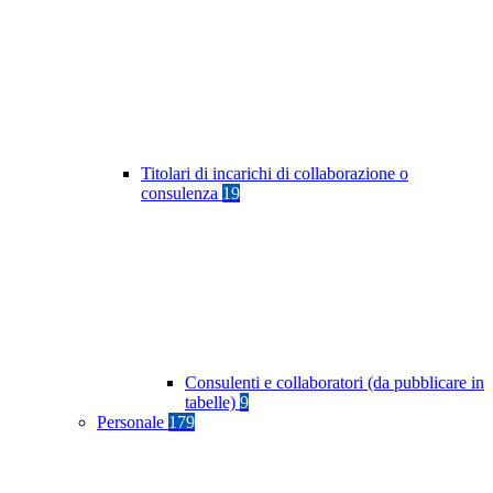
Titolari di incarichi di collaborazione o
consulenza
19
Consulenti e collaboratori (da pubblicare in
tabelle)
9
Personale
179