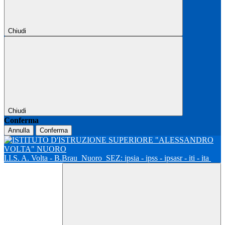
Chiudi
Chiudi
Conferma
Annulla
Conferma
I.I.S. A. Volta - B.Brau
Nuoro
SEZ: ipsia - ipss - ipsasr - iti - ita