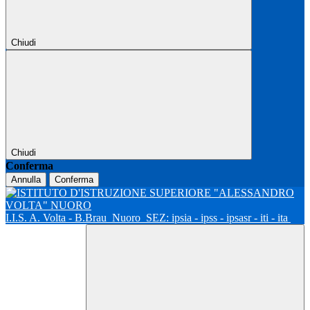
Chiudi
Chiudi
Conferma
Annulla
Conferma
I.I.S. A. Volta - B.Brau
Nuoro
SEZ: ipsia - ipss - ipsasr - iti - ita