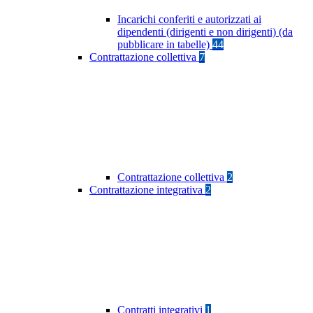
Incarichi conferiti e autorizzati ai
dipendenti (dirigenti e non dirigenti) (da
pubblicare in tabelle)
44
Contrattazione collettiva
7
Contrattazione collettiva
2
Contrattazione integrativa
2
Contratti integrativi
1