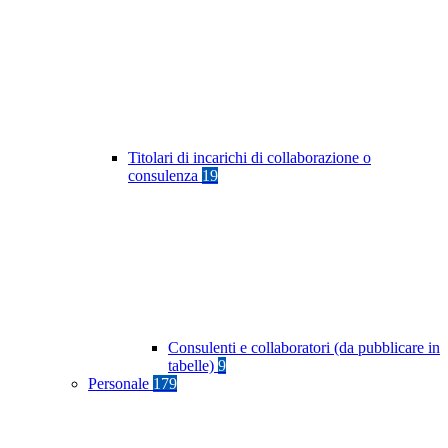
Titolari di incarichi di collaborazione o
consulenza
19
Consulenti e collaboratori (da pubblicare in
tabelle)
9
Personale
179