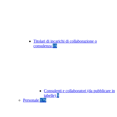
Titolari di incarichi di collaborazione o
consulenza
19
Consulenti e collaboratori (da pubblicare in
tabelle)
9
Personale
179