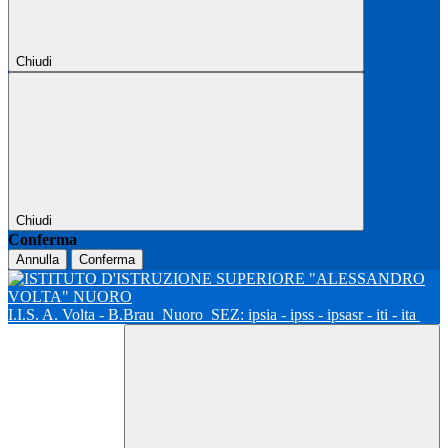
Chiudi
Chiudi
Conferma
Annulla
Conferma
I.I.S. A. Volta - B.Brau
Nuoro
SEZ: ipsia - ipss - ipsasr - iti - ita