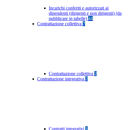
Incarichi conferiti e autorizzati ai
dipendenti (dirigenti e non dirigenti) (da
pubblicare in tabelle)
44
Contrattazione collettiva
7
Contrattazione collettiva
2
Contrattazione integrativa
2
Contratti integrativi
1